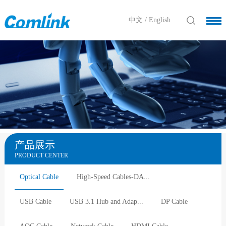
中文
/
English
产品展示
PRODUCT CENTER
Optical Cable
High-Speed Cables-DA...
USB Cable
USB 3.1 Hub and Adap...
DP Cable