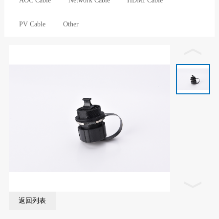
AOC Cable
Network Cable
HDMI Cable
PV Cable
Other
返回列表